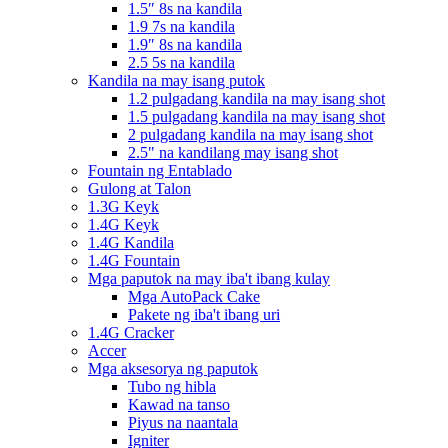
1.5″ 8s na kandila
1.9 7s na kandila
1.9″ 8s na kandila
2.5 5s na kandila
Kandila na may isang putok
1.2 pulgadang kandila na may isang shot
1.5 pulgadang kandila na may isang shot
2 pulgadang kandila na may isang shot
2.5" na kandilang may isang shot
Fountain ng Entablado
Gulong at Talon
1.3G Keyk
1.4G Keyk
1.4G Kandila
1.4G Fountain
Mga paputok na may iba't ibang kulay
Mga AutoPack Cake
Pakete ng iba't ibang uri
1.4G Cracker
Accer
Mga aksesorya ng paputok
Tubo ng hibla
Kawad na tanso
Piyus na naantala
Igniter