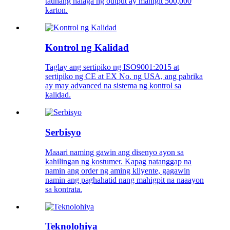
taunang halaga ng output ay mahigit 500,000
karton.
Kontrol ng Kalidad
Taglay ang sertipiko ng ISO9001:2015 at
sertipiko ng CE at EX No. ng USA, ang pabrika
ay may advanced na sistema ng kontrol sa
kalidad.
Serbisyo
Maaari naming gawin ang disenyo ayon sa
kahilingan ng kostumer. Kapag natanggap na
namin ang order ng aming kliyente, gagawin
namin ang paghahatid nang mahigpit na naaayon
sa kontrata.
Teknolohiya