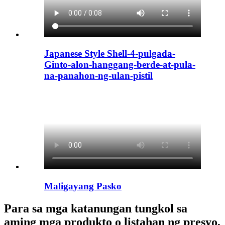
Japanese Style Shell-4-pulgada-
Ginto-alon-hanggang-berde-at-pula-
na-panahon-ng-ulan-pistil
Maligayang Pasko
Para sa mga katanungan tungkol sa
aming mga produkto o listahan ng presyo,