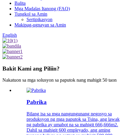
Balita
Mga Madalas Itanong (FAQ)
Tungkol sa Amin
Sertipikasyon
Makipag-ugnayan sa Amin
English
Bakit Kami ang Piliin?
Nakatuon sa mga solusyon sa paputok nang mahigit 50 taon
Pabrika
Bilang isa sa mga nangungunang negosyo sa
produksyon ng mga paputok sa Tsina, ang lawak
ng pabrika ay umabot na sa mahigit 666,666m2.
Dahil sa mahigit 600 empleyado, ang aming