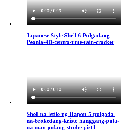
Japanese Style Shell-6 Pulgadang
Peonia-4D-centro-time-rain-cracker
Shell na Istilo ng Hapon-5-pulgada-
na-brokedang-kristo hanggang-pula-
na-may-pulang-strobe-pistil