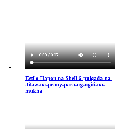
Estilo Hapon na Shell-6-pulgada-na-
dilaw-na-peony-para-ng-ngiti-na-
mukha