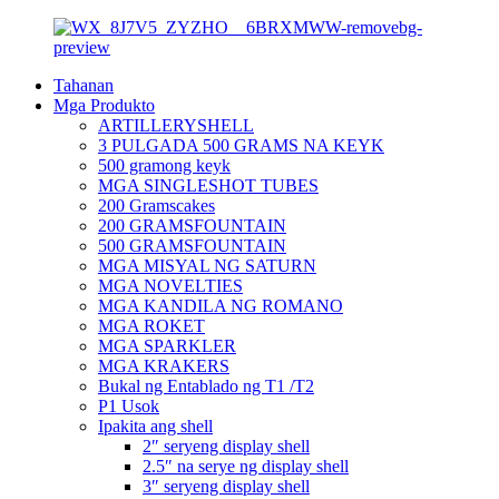
Tahanan
Mga Produkto
ARTILLERYSHELL
3 PULGADA 500 GRAMS NA KEYK
500 gramong keyk
MGA SINGLESHOT TUBES
200 Gramscakes
200 GRAMSFOUNTAIN
500 GRAMSFOUNTAIN
MGA MISYAL NG SATURN
MGA NOVELTIES
MGA KANDILA NG ROMANO
MGA ROKET
MGA SPARKLER
MGA KRAKERS
Bukal ng Entablado ng T1 /T2
P1 Usok
Ipakita ang shell
2″ seryeng display shell
2.5″ na serye ng display shell
3″ seryeng display shell