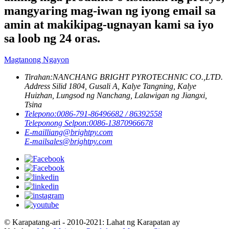
mangyaring mag-iwan ng iyong email sa
amin at makikipag-ugnayan kami sa iyo
sa loob ng 24 oras.
Magtanong Ngayon
Tirahan:
NANCHANG BRIGHT PYROTECHNIC CO.,LTD.
Address Silid 1804, Gusali A, Kalye Tangning, Kalye
Huizhan, Lungsod ng Nanchang, Lalawigan ng Jiangxi,
Tsina
Telepono:
0086-791-86496682 / 86392558
Teleponong Selpon:
0086-13870966678
E-mail
liang@brightpy.com
E-mail
sales@brightpy.com
© Karapatang-ari - 2010-2021: Lahat ng Karapatan ay