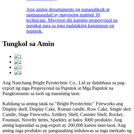
Ang aming departamento ng pananaliksik at
pagpapaunlad ay mayroong mahigit 30
technician. Mayroon din kaming propesyonal na
pangkat para sa mga malalaking kaganapan ng
paputok.
Tungkol sa Amin
Ang Nanchang Bright Pyrotechnic Co., Ltd ay dalubhasa sa pag-
export ng mga Propesyonal na Paputok at Mga Paputok na
Pangkonsumo sa loob ng maraming taon.
Kabilang sa aming tatak na "Bright Pyrotechnic" Fireworks ang
Display shell, Display Cake, Roman candle, Row Cake, Single shot
Candle, Stage Fireworks, Artillery Shell, Canister Shell, Rocket,
Fountain, Novelty items, Sparkler, at halos 3000 produkto. Ang
aming kapasidad sa pag-export ay 200,000 karton taun-taon. Ang
aming mga produkto ay pangunahing iniluluwas sa mga merkado ng