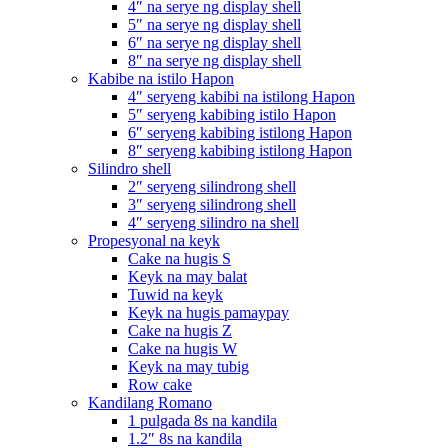
4″ na serye ng display shell
5″ na serye ng display shell
6″ na serye ng display shell
8″ na serye ng display shell
Kabibe na istilo Hapon
4″ seryeng kabibi na istilong Hapon
5″ seryeng kabibing istilo Hapon
6″ seryeng kabibing istilong Hapon
8″ seryeng kabibing istilong Hapon
Silindro shell
2″ seryeng silindrong shell
3″ seryeng silindrong shell
4″ seryeng silindro na shell
Propesyonal na keyk
Cake na hugis S
Keyk na may balat
Tuwid na keyk
Keyk na hugis pamaypay
Cake na hugis Z
Cake na hugis W
Keyk na may tubig
Row cake
Kandilang Romano
1 pulgada 8s na kandila
1.2″ 8s na kandila