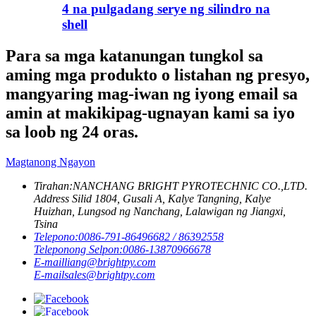
4 na pulgadang serye ng silindro na
shell
Para sa mga katanungan tungkol sa
aming mga produkto o listahan ng presyo,
mangyaring mag-iwan ng iyong email sa
amin at makikipag-ugnayan kami sa iyo
sa loob ng 24 oras.
Magtanong Ngayon
Tirahan:
NANCHANG BRIGHT PYROTECHNIC CO.,LTD.
Address Silid 1804, Gusali A, Kalye Tangning, Kalye
Huizhan, Lungsod ng Nanchang, Lalawigan ng Jiangxi,
Tsina
Telepono:
0086-791-86496682 / 86392558
Teleponong Selpon:
0086-13870966678
E-mail
liang@brightpy.com
E-mail
sales@brightpy.com