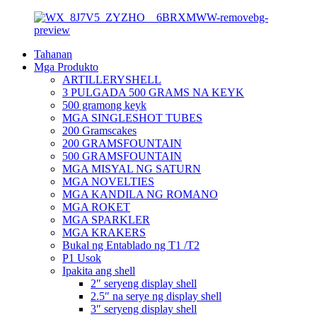
Tahanan
Mga Produkto
ARTILLERYSHELL
3 PULGADA 500 GRAMS NA KEYK
500 gramong keyk
MGA SINGLESHOT TUBES
200 Gramscakes
200 GRAMSFOUNTAIN
500 GRAMSFOUNTAIN
MGA MISYAL NG SATURN
MGA NOVELTIES
MGA KANDILA NG ROMANO
MGA ROKET
MGA SPARKLER
MGA KRAKERS
Bukal ng Entablado ng T1 /T2
P1 Usok
Ipakita ang shell
2″ seryeng display shell
2.5″ na serye ng display shell
3″ seryeng display shell