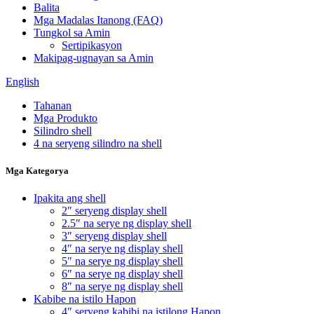
Balita
Mga Madalas Itanong (FAQ)
Tungkol sa Amin
Sertipikasyon
Makipag-ugnayan sa Amin
English
Tahanan
Mga Produkto
Silindro shell
4 na seryeng silindro na shell
Mga Kategorya
Ipakita ang shell
2″ seryeng display shell
2.5″ na serye ng display shell
3″ seryeng display shell
4″ na serye ng display shell
5″ na serye ng display shell
6″ na serye ng display shell
8″ na serye ng display shell
Kabibe na istilo Hapon
4″ seryeng kabibi na istilong Hapon