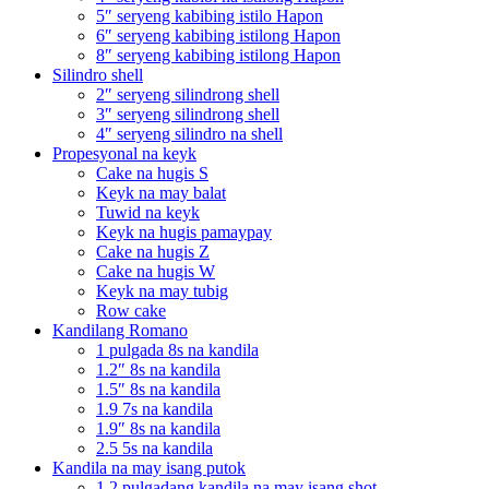
5″ seryeng kabibing istilo Hapon
6″ seryeng kabibing istilong Hapon
8″ seryeng kabibing istilong Hapon
Silindro shell
2″ seryeng silindrong shell
3″ seryeng silindrong shell
4″ seryeng silindro na shell
Propesyonal na keyk
Cake na hugis S
Keyk na may balat
Tuwid na keyk
Keyk na hugis pamaypay
Cake na hugis Z
Cake na hugis W
Keyk na may tubig
Row cake
Kandilang Romano
1 pulgada 8s na kandila
1.2″ 8s na kandila
1.5″ 8s na kandila
1.9 7s na kandila
1.9″ 8s na kandila
2.5 5s na kandila
Kandila na may isang putok
1.2 pulgadang kandila na may isang shot