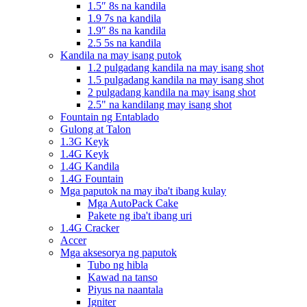
1.5″ 8s na kandila
1.9 7s na kandila
1.9″ 8s na kandila
2.5 5s na kandila
Kandila na may isang putok
1.2 pulgadang kandila na may isang shot
1.5 pulgadang kandila na may isang shot
2 pulgadang kandila na may isang shot
2.5" na kandilang may isang shot
Fountain ng Entablado
Gulong at Talon
1.3G Keyk
1.4G Keyk
1.4G Kandila
1.4G Fountain
Mga paputok na may iba't ibang kulay
Mga AutoPack Cake
Pakete ng iba't ibang uri
1.4G Cracker
Accer
Mga aksesorya ng paputok
Tubo ng hibla
Kawad na tanso
Piyus na naantala
Igniter