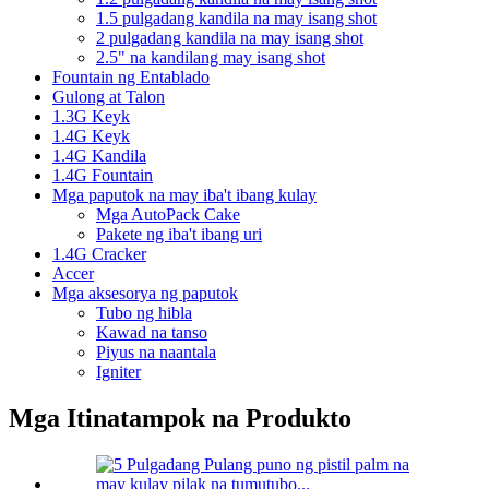
1.5 pulgadang kandila na may isang shot
2 pulgadang kandila na may isang shot
2.5" na kandilang may isang shot
Fountain ng Entablado
Gulong at Talon
1.3G Keyk
1.4G Keyk
1.4G Kandila
1.4G Fountain
Mga paputok na may iba't ibang kulay
Mga AutoPack Cake
Pakete ng iba't ibang uri
1.4G Cracker
Accer
Mga aksesorya ng paputok
Tubo ng hibla
Kawad na tanso
Piyus na naantala
Igniter
Mga Itinatampok na Produkto