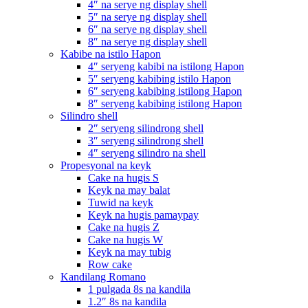
4″ na serye ng display shell
5″ na serye ng display shell
6″ na serye ng display shell
8″ na serye ng display shell
Kabibe na istilo Hapon
4″ seryeng kabibi na istilong Hapon
5″ seryeng kabibing istilo Hapon
6″ seryeng kabibing istilong Hapon
8″ seryeng kabibing istilong Hapon
Silindro shell
2″ seryeng silindrong shell
3″ seryeng silindrong shell
4″ seryeng silindro na shell
Propesyonal na keyk
Cake na hugis S
Keyk na may balat
Tuwid na keyk
Keyk na hugis pamaypay
Cake na hugis Z
Cake na hugis W
Keyk na may tubig
Row cake
Kandilang Romano
1 pulgada 8s na kandila
1.2″ 8s na kandila