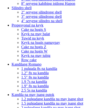
8″ seryeng kabibing istilong Hapon
Silindro shell
2″ seryeng silindrong shell
3″ seryeng silindrong shell
4″ seryeng silindro na shell
Propesyonal na keyk
Cake na hugis S
Keyk na may balat
Tuwid na keyk
Keyk na hugis pamaypay
Cake na hugis Z
Cake na hugis W
Keyk na may tubig
Row cake
Kandilang Romano
1 pulgada 8s na kandila
1.2″ 8s na kandila
1.5″ 8s na kandila
1.9 7s na kandila
1.9″ 8s na kandila
2.5 5s na kandila
Kandila na may isang putok
1.2 pulgadang kandila na may isang shot
1.5 pulgadang kandila na may isang shot
2 pulgadang kandila na may isang shot