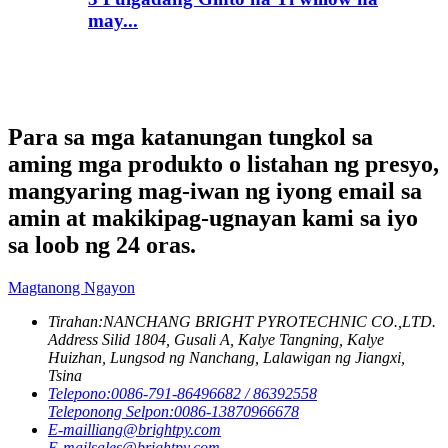
may...
Para sa mga katanungan tungkol sa
aming mga produkto o listahan ng presyo,
mangyaring mag-iwan ng iyong email sa
amin at makikipag-ugnayan kami sa iyo
sa loob ng 24 oras.
Magtanong Ngayon
Tirahan:
NANCHANG BRIGHT PYROTECHNIC CO.,LTD.
Address Silid 1804, Gusali A, Kalye Tangning, Kalye
Huizhan, Lungsod ng Nanchang, Lalawigan ng Jiangxi,
Tsina
Telepono:
0086-791-86496682 / 86392558
Teleponong Selpon:
0086-13870966678
E-mail
liang@brightpy.com
E-mail
sales@brightpy.com