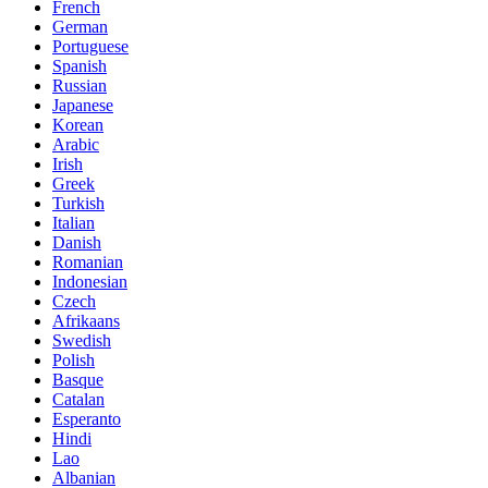
French
German
Portuguese
Spanish
Russian
Japanese
Korean
Arabic
Irish
Greek
Turkish
Italian
Danish
Romanian
Indonesian
Czech
Afrikaans
Swedish
Polish
Basque
Catalan
Esperanto
Hindi
Lao
Albanian