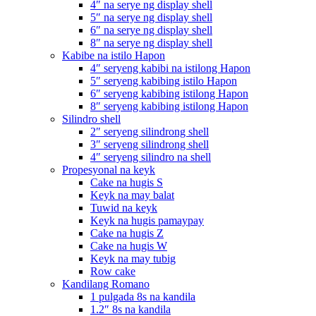
4″ na serye ng display shell
5″ na serye ng display shell
6″ na serye ng display shell
8″ na serye ng display shell
Kabibe na istilo Hapon
4″ seryeng kabibi na istilong Hapon
5″ seryeng kabibing istilo Hapon
6″ seryeng kabibing istilong Hapon
8″ seryeng kabibing istilong Hapon
Silindro shell
2″ seryeng silindrong shell
3″ seryeng silindrong shell
4″ seryeng silindro na shell
Propesyonal na keyk
Cake na hugis S
Keyk na may balat
Tuwid na keyk
Keyk na hugis pamaypay
Cake na hugis Z
Cake na hugis W
Keyk na may tubig
Row cake
Kandilang Romano
1 pulgada 8s na kandila
1.2″ 8s na kandila