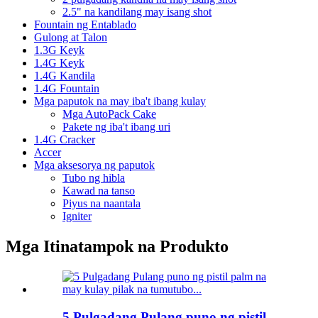
2.5" na kandilang may isang shot
Fountain ng Entablado
Gulong at Talon
1.3G Keyk
1.4G Keyk
1.4G Kandila
1.4G Fountain
Mga paputok na may iba't ibang kulay
Mga AutoPack Cake
Pakete ng iba't ibang uri
1.4G Cracker
Accer
Mga aksesorya ng paputok
Tubo ng hibla
Kawad na tanso
Piyus na naantala
Igniter
Mga Itinatampok na Produkto
5 Pulgadang Pulang puno ng pistil...