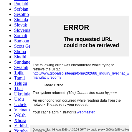
Punjabi
Serbian
Sesotho
Sinhala
Slovak
Slovenian
Somali
Samoan
Scots Gaelic
Shona
Sindhi
Sundanese
Swahili
Tajik
Tamil
Telugu
Thai
Ukrainian
Urdu
Uzbek
Vietnamese
Welsh
Xhosa
Yiddish
Yoruba