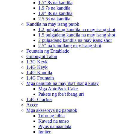
1.5″ 8s na kandila
1.9 7s na kandila
1.9″ 8s na kandila
2.5 5s na kandila
Kandila na may isang putok
1.2 pulgadang kandila na may isang shot
1.5 pulgadang kandila na may isang shot
2 pulgadang kandila na may isang shot
2.5" na kandilang may isang shot
Fountain ng Entablado
Gulong at Talon
1.3G Keyk
1.4G Keyk
1.4G Kandila
1.4G Fountain
Mga paputok na may iba't ibang kulay
Mga AutoPack Cake
Pakete ng iba't ibang uri
1.4G Cracker
Accer
Mga aksesorya ng paputok
Tubo ng hibla
Kawad na tanso
Piyus na naantala
Igniter