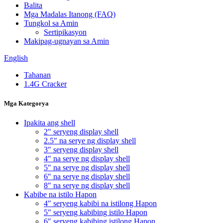
Balita
Mga Madalas Itanong (FAQ)
Tungkol sa Amin
Sertipikasyon
Makipag-ugnayan sa Amin
English
Tahanan
1.4G Cracker
Mga Kategorya
Ipakita ang shell
2″ seryeng display shell
2.5″ na serye ng display shell
3″ seryeng display shell
4″ na serye ng display shell
5″ na serye ng display shell
6″ na serye ng display shell
8″ na serye ng display shell
Kabibe na istilo Hapon
4″ seryeng kabibi na istilong Hapon
5″ seryeng kabibing istilo Hapon
6″ seryeng kabibing istilong Hapon