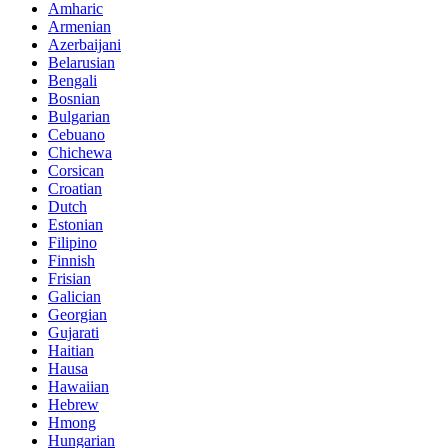
Amharic
Armenian
Azerbaijani
Belarusian
Bengali
Bosnian
Bulgarian
Cebuano
Chichewa
Corsican
Croatian
Dutch
Estonian
Filipino
Finnish
Frisian
Galician
Georgian
Gujarati
Haitian
Hausa
Hawaiian
Hebrew
Hmong
Hungarian