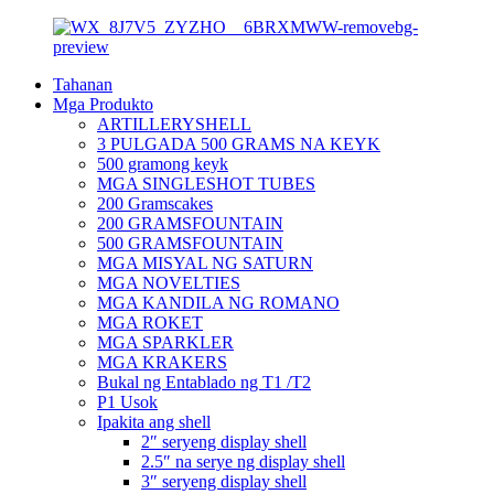
Tahanan
Mga Produkto
ARTILLERYSHELL
3 PULGADA 500 GRAMS NA KEYK
500 gramong keyk
MGA SINGLESHOT TUBES
200 Gramscakes
200 GRAMSFOUNTAIN
500 GRAMSFOUNTAIN
MGA MISYAL NG SATURN
MGA NOVELTIES
MGA KANDILA NG ROMANO
MGA ROKET
MGA SPARKLER
MGA KRAKERS
Bukal ng Entablado ng T1 /T2
P1 Usok
Ipakita ang shell
2″ seryeng display shell
2.5″ na serye ng display shell
3″ seryeng display shell