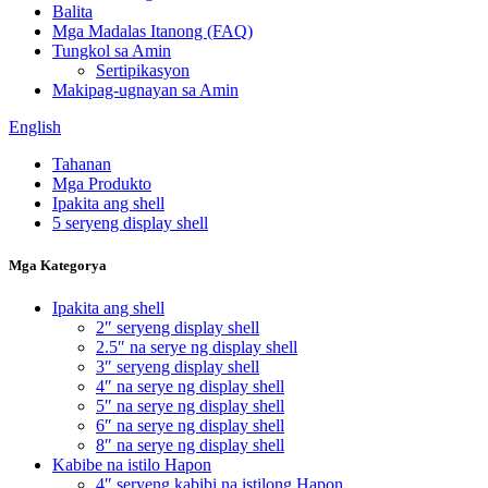
Balita
Mga Madalas Itanong (FAQ)
Tungkol sa Amin
Sertipikasyon
Makipag-ugnayan sa Amin
English
Tahanan
Mga Produkto
Ipakita ang shell
5 seryeng display shell
Mga Kategorya
Ipakita ang shell
2″ seryeng display shell
2.5″ na serye ng display shell
3″ seryeng display shell
4″ na serye ng display shell
5″ na serye ng display shell
6″ na serye ng display shell
8″ na serye ng display shell
Kabibe na istilo Hapon
4″ seryeng kabibi na istilong Hapon