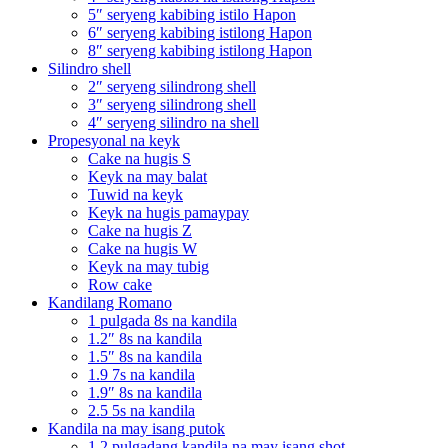
5″ seryeng kabibing istilo Hapon
6″ seryeng kabibing istilong Hapon
8″ seryeng kabibing istilong Hapon
Silindro shell
2″ seryeng silindrong shell
3″ seryeng silindrong shell
4″ seryeng silindro na shell
Propesyonal na keyk
Cake na hugis S
Keyk na may balat
Tuwid na keyk
Keyk na hugis pamaypay
Cake na hugis Z
Cake na hugis W
Keyk na may tubig
Row cake
Kandilang Romano
1 pulgada 8s na kandila
1.2″ 8s na kandila
1.5″ 8s na kandila
1.9 7s na kandila
1.9″ 8s na kandila
2.5 5s na kandila
Kandila na may isang putok
1.2 pulgadang kandila na may isang shot