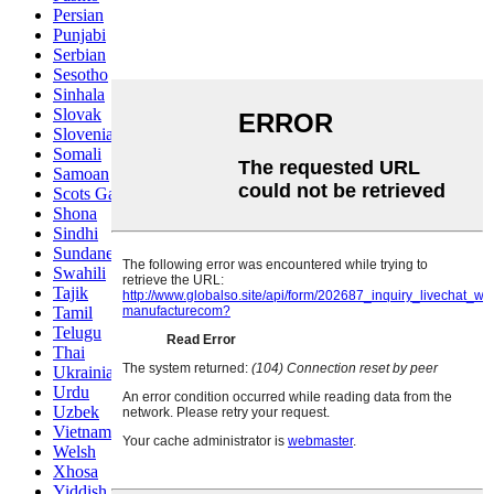
Persian
Punjabi
Serbian
Sesotho
Sinhala
Slovak
Slovenian
Somali
Samoan
Scots Gaelic
Shona
Sindhi
Sundanese
Swahili
Tajik
Tamil
Telugu
Thai
Ukrainian
Urdu
Uzbek
Vietnamese
Welsh
Xhosa
Yiddish