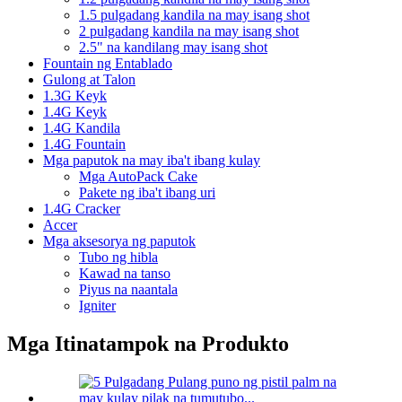
1.5 pulgadang kandila na may isang shot
2 pulgadang kandila na may isang shot
2.5" na kandilang may isang shot
Fountain ng Entablado
Gulong at Talon
1.3G Keyk
1.4G Keyk
1.4G Kandila
1.4G Fountain
Mga paputok na may iba't ibang kulay
Mga AutoPack Cake
Pakete ng iba't ibang uri
1.4G Cracker
Accer
Mga aksesorya ng paputok
Tubo ng hibla
Kawad na tanso
Piyus na naantala
Igniter
Mga Itinatampok na Produkto