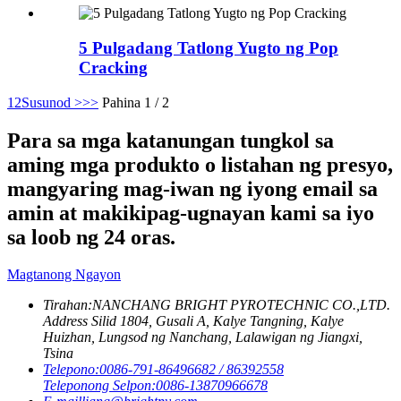
5 Pulgadang Tatlong Yugto ng Pop
Cracking
1
2
Susunod >
>>
Pahina 1 / 2
Para sa mga katanungan tungkol sa
aming mga produkto o listahan ng presyo,
mangyaring mag-iwan ng iyong email sa
amin at makikipag-ugnayan kami sa iyo
sa loob ng 24 oras.
Magtanong Ngayon
Tirahan:
NANCHANG BRIGHT PYROTECHNIC CO.,LTD.
Address Silid 1804, Gusali A, Kalye Tangning, Kalye
Huizhan, Lungsod ng Nanchang, Lalawigan ng Jiangxi,
Tsina
Telepono:
0086-791-86496682 / 86392558
Teleponong Selpon:
0086-13870966678