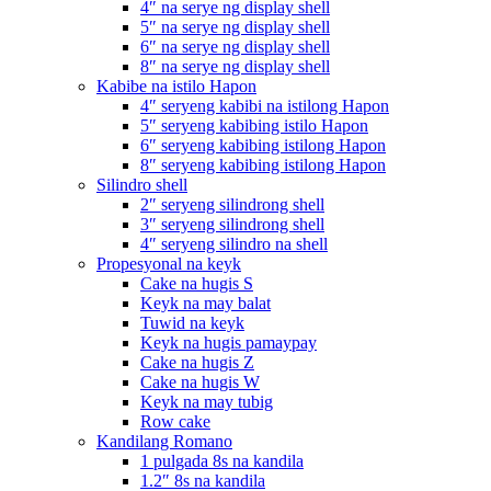
4″ na serye ng display shell
5″ na serye ng display shell
6″ na serye ng display shell
8″ na serye ng display shell
Kabibe na istilo Hapon
4″ seryeng kabibi na istilong Hapon
5″ seryeng kabibing istilo Hapon
6″ seryeng kabibing istilong Hapon
8″ seryeng kabibing istilong Hapon
Silindro shell
2″ seryeng silindrong shell
3″ seryeng silindrong shell
4″ seryeng silindro na shell
Propesyonal na keyk
Cake na hugis S
Keyk na may balat
Tuwid na keyk
Keyk na hugis pamaypay
Cake na hugis Z
Cake na hugis W
Keyk na may tubig
Row cake
Kandilang Romano
1 pulgada 8s na kandila
1.2″ 8s na kandila