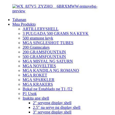
Tahanan
Mga Produkto
ARTILLERYSHELL
3 PULGADA 500 GRAMS NA KEYK
500 gramong keyk
MGA SINGLESHOT TUBES
200 Gramscakes
200 GRAMSFOUNTAIN
500 GRAMSFOUNTAIN
MGA MISYAL NG SATURN
MGA NOVELTIES
MGA KANDILA NG ROMANO
MGA ROKET
MGA SPARKLER
MGA KRAKERS
Bukal ng Entablado ng T1 /T2
P1 Usok
Ipakita ang shell
2″ seryeng display shell
2.5″ na serye ng display shell
3″ seryeng display shell