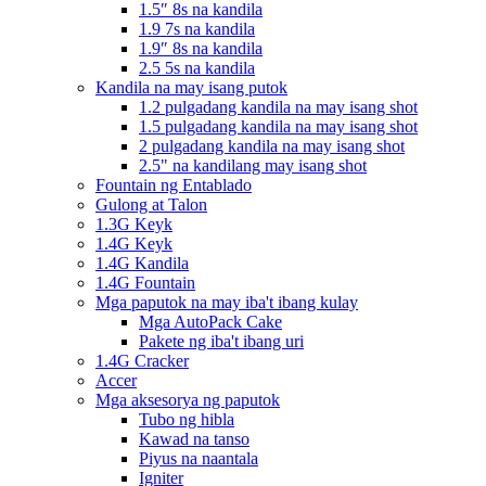
1.5″ 8s na kandila
1.9 7s na kandila
1.9″ 8s na kandila
2.5 5s na kandila
Kandila na may isang putok
1.2 pulgadang kandila na may isang shot
1.5 pulgadang kandila na may isang shot
2 pulgadang kandila na may isang shot
2.5" na kandilang may isang shot
Fountain ng Entablado
Gulong at Talon
1.3G Keyk
1.4G Keyk
1.4G Kandila
1.4G Fountain
Mga paputok na may iba't ibang kulay
Mga AutoPack Cake
Pakete ng iba't ibang uri
1.4G Cracker
Accer
Mga aksesorya ng paputok
Tubo ng hibla
Kawad na tanso
Piyus na naantala
Igniter