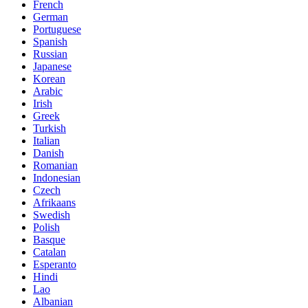
French
German
Portuguese
Spanish
Russian
Japanese
Korean
Arabic
Irish
Greek
Turkish
Italian
Danish
Romanian
Indonesian
Czech
Afrikaans
Swedish
Polish
Basque
Catalan
Esperanto
Hindi
Lao
Albanian