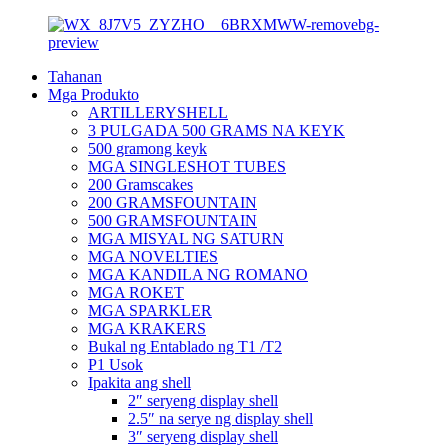
Tahanan
Mga Produkto
ARTILLERYSHELL
3 PULGADA 500 GRAMS NA KEYK
500 gramong keyk
MGA SINGLESHOT TUBES
200 Gramscakes
200 GRAMSFOUNTAIN
500 GRAMSFOUNTAIN
MGA MISYAL NG SATURN
MGA NOVELTIES
MGA KANDILA NG ROMANO
MGA ROKET
MGA SPARKLER
MGA KRAKERS
Bukal ng Entablado ng T1 /T2
P1 Usok
Ipakita ang shell
2″ seryeng display shell
2.5″ na serye ng display shell
3″ seryeng display shell