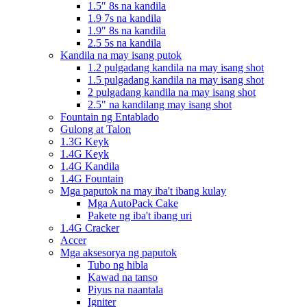
1.5″ 8s na kandila
1.9 7s na kandila
1.9″ 8s na kandila
2.5 5s na kandila
Kandila na may isang putok
1.2 pulgadang kandila na may isang shot
1.5 pulgadang kandila na may isang shot
2 pulgadang kandila na may isang shot
2.5" na kandilang may isang shot
Fountain ng Entablado
Gulong at Talon
1.3G Keyk
1.4G Keyk
1.4G Kandila
1.4G Fountain
Mga paputok na may iba't ibang kulay
Mga AutoPack Cake
Pakete ng iba't ibang uri
1.4G Cracker
Accer
Mga aksesorya ng paputok
Tubo ng hibla
Kawad na tanso
Piyus na naantala
Igniter