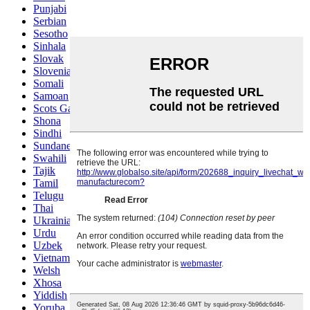
Punjabi
Serbian
Sesotho
Sinhala
Slovak
Slovenian
Somali
Samoan
Scots Gaelic
Shona
Sindhi
Sundanese
Swahili
Tajik
Tamil
Telugu
Thai
Ukrainian
Urdu
Uzbek
Vietnamese
Welsh
Xhosa
Yiddish
Yoruba