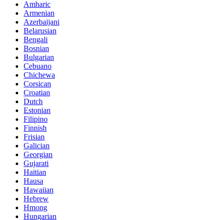
Amharic
Armenian
Azerbaijani
Belarusian
Bengali
Bosnian
Bulgarian
Cebuano
Chichewa
Corsican
Croatian
Dutch
Estonian
Filipino
Finnish
Frisian
Galician
Georgian
Gujarati
Haitian
Hausa
Hawaiian
Hebrew
Hmong
Hungarian