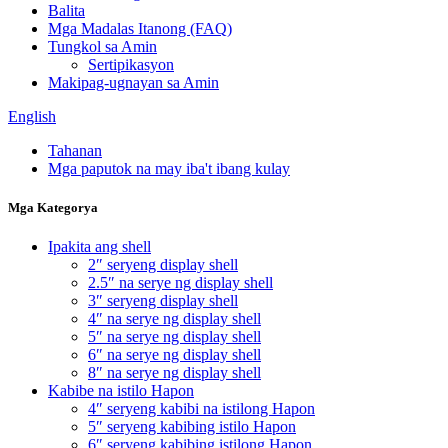
Balita
Mga Madalas Itanong (FAQ)
Tungkol sa Amin
Sertipikasyon
Makipag-ugnayan sa Amin
English
Tahanan
Mga paputok na may iba't ibang kulay
Mga Kategorya
Ipakita ang shell
2″ seryeng display shell
2.5″ na serye ng display shell
3″ seryeng display shell
4″ na serye ng display shell
5″ na serye ng display shell
6″ na serye ng display shell
8″ na serye ng display shell
Kabibe na istilo Hapon
4″ seryeng kabibi na istilong Hapon
5″ seryeng kabibing istilo Hapon
6″ seryeng kabibing istilong Hapon