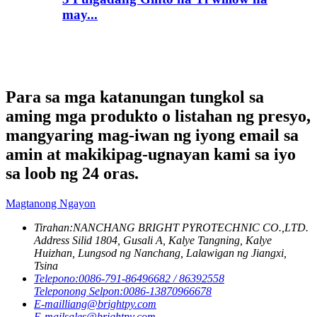
may...
Para sa mga katanungan tungkol sa
aming mga produkto o listahan ng presyo,
mangyaring mag-iwan ng iyong email sa
amin at makikipag-ugnayan kami sa iyo
sa loob ng 24 oras.
Magtanong Ngayon
Tirahan:
NANCHANG BRIGHT PYROTECHNIC CO.,LTD.
Address Silid 1804, Gusali A, Kalye Tangning, Kalye
Huizhan, Lungsod ng Nanchang, Lalawigan ng Jiangxi,
Tsina
Telepono:
0086-791-86496682 / 86392558
Teleponong Selpon:
0086-13870966678
E-mail
liang@brightpy.com
E-mail
sales@brightpy.com