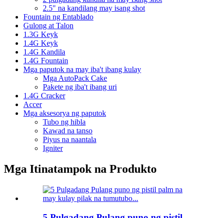
2.5" na kandilang may isang shot
Fountain ng Entablado
Gulong at Talon
1.3G Keyk
1.4G Keyk
1.4G Kandila
1.4G Fountain
Mga paputok na may iba't ibang kulay
Mga AutoPack Cake
Pakete ng iba't ibang uri
1.4G Cracker
Accer
Mga aksesorya ng paputok
Tubo ng hibla
Kawad na tanso
Piyus na naantala
Igniter
Mga Itinatampok na Produkto
5 Pulgadang Pulang puno ng pistil...