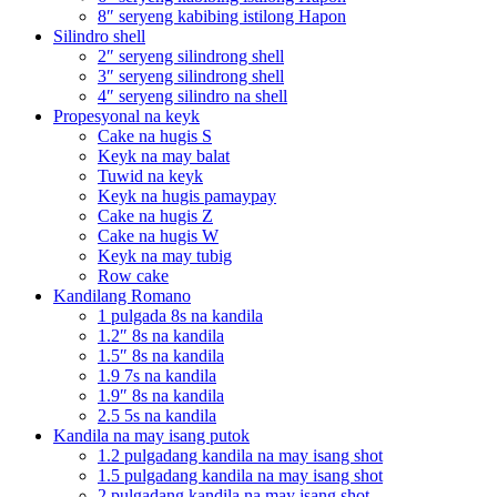
8″ seryeng kabibing istilong Hapon
Silindro shell
2″ seryeng silindrong shell
3″ seryeng silindrong shell
4″ seryeng silindro na shell
Propesyonal na keyk
Cake na hugis S
Keyk na may balat
Tuwid na keyk
Keyk na hugis pamaypay
Cake na hugis Z
Cake na hugis W
Keyk na may tubig
Row cake
Kandilang Romano
1 pulgada 8s na kandila
1.2″ 8s na kandila
1.5″ 8s na kandila
1.9 7s na kandila
1.9″ 8s na kandila
2.5 5s na kandila
Kandila na may isang putok
1.2 pulgadang kandila na may isang shot
1.5 pulgadang kandila na may isang shot
2 pulgadang kandila na may isang shot