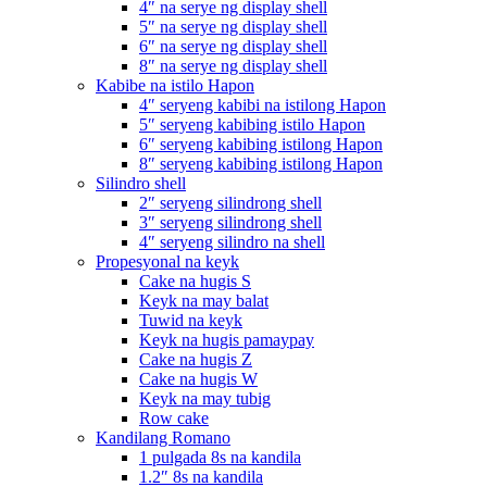
4″ na serye ng display shell
5″ na serye ng display shell
6″ na serye ng display shell
8″ na serye ng display shell
Kabibe na istilo Hapon
4″ seryeng kabibi na istilong Hapon
5″ seryeng kabibing istilo Hapon
6″ seryeng kabibing istilong Hapon
8″ seryeng kabibing istilong Hapon
Silindro shell
2″ seryeng silindrong shell
3″ seryeng silindrong shell
4″ seryeng silindro na shell
Propesyonal na keyk
Cake na hugis S
Keyk na may balat
Tuwid na keyk
Keyk na hugis pamaypay
Cake na hugis Z
Cake na hugis W
Keyk na may tubig
Row cake
Kandilang Romano
1 pulgada 8s na kandila
1.2″ 8s na kandila