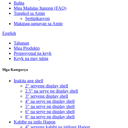
Balita
Mga Madalas Itanong (FAQ)
Tungkol sa Amin
Sertipikasyon
Makipag-ugnayan sa Amin
English
Tahanan
Mga Produkto
Propesyonal na keyk
Keyk na may tubig
Mga Kategorya
Ipakita ang shell
2″ seryeng display shell
2.5″ na serye ng display shell
3″ seryeng display shell
4″ na serye ng display shell
5″ na serye ng display shell
6″ na serye ng display shell
8″ na serye ng display shell
Kabibe na istilo Hapon
4″ seryeng kabibi na istilong Hapon