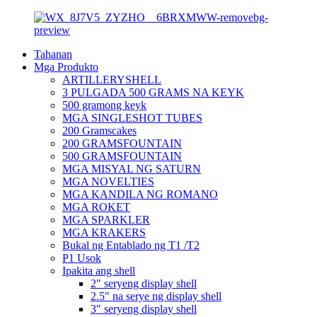
Tahanan
Mga Produkto
ARTILLERYSHELL
3 PULGADA 500 GRAMS NA KEYK
500 gramong keyk
MGA SINGLESHOT TUBES
200 Gramscakes
200 GRAMSFOUNTAIN
500 GRAMSFOUNTAIN
MGA MISYAL NG SATURN
MGA NOVELTIES
MGA KANDILA NG ROMANO
MGA ROKET
MGA SPARKLER
MGA KRAKERS
Bukal ng Entablado ng T1 /T2
P1 Usok
Ipakita ang shell
2″ seryeng display shell
2.5″ na serye ng display shell
3″ seryeng display shell