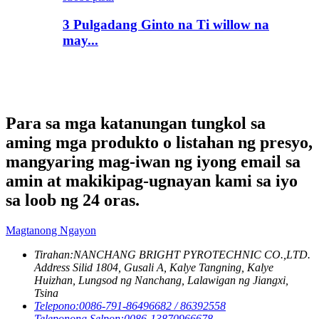
3 Pulgadang Ginto na Ti willow na
may...
Para sa mga katanungan tungkol sa
aming mga produkto o listahan ng presyo,
mangyaring mag-iwan ng iyong email sa
amin at makikipag-ugnayan kami sa iyo
sa loob ng 24 oras.
Magtanong Ngayon
Tirahan:
NANCHANG BRIGHT PYROTECHNIC CO.,LTD.
Address Silid 1804, Gusali A, Kalye Tangning, Kalye
Huizhan, Lungsod ng Nanchang, Lalawigan ng Jiangxi,
Tsina
Telepono:
0086-791-86496682 / 86392558
Teleponong Selpon:
0086-13870966678