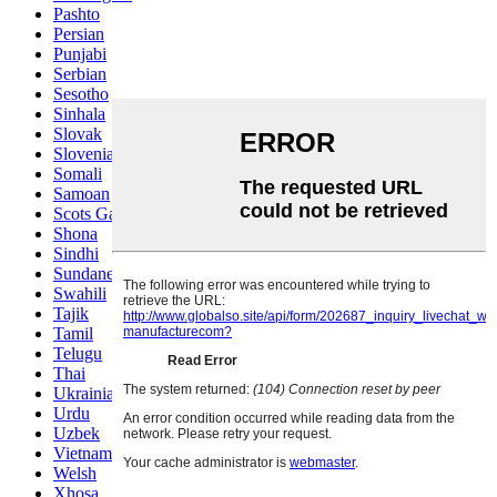
Pashto
Persian
Punjabi
Serbian
Sesotho
Sinhala
Slovak
Slovenian
Somali
Samoan
Scots Gaelic
Shona
Sindhi
Sundanese
Swahili
Tajik
Tamil
Telugu
Thai
Ukrainian
Urdu
Uzbek
Vietnamese
Welsh
Xhosa