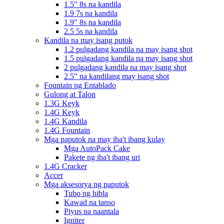
1.5″ 8s na kandila
1.9 7s na kandila
1.9″ 8s na kandila
2.5 5s na kandila
Kandila na may isang putok
1.2 pulgadang kandila na may isang shot
1.5 pulgadang kandila na may isang shot
2 pulgadang kandila na may isang shot
2.5" na kandilang may isang shot
Fountain ng Entablado
Gulong at Talon
1.3G Keyk
1.4G Keyk
1.4G Kandila
1.4G Fountain
Mga paputok na may iba't ibang kulay
Mga AutoPack Cake
Pakete ng iba't ibang uri
1.4G Cracker
Accer
Mga aksesorya ng paputok
Tubo ng hibla
Kawad na tanso
Piyus na naantala
Igniter