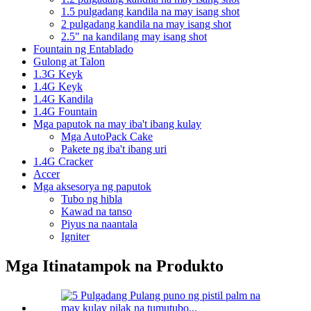
1.5 pulgadang kandila na may isang shot
2 pulgadang kandila na may isang shot
2.5" na kandilang may isang shot
Fountain ng Entablado
Gulong at Talon
1.3G Keyk
1.4G Keyk
1.4G Kandila
1.4G Fountain
Mga paputok na may iba't ibang kulay
Mga AutoPack Cake
Pakete ng iba't ibang uri
1.4G Cracker
Accer
Mga aksesorya ng paputok
Tubo ng hibla
Kawad na tanso
Piyus na naantala
Igniter
Mga Itinatampok na Produkto