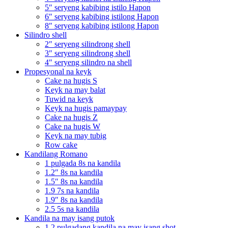
5″ seryeng kabibing istilo Hapon
6″ seryeng kabibing istilong Hapon
8″ seryeng kabibing istilong Hapon
Silindro shell
2″ seryeng silindrong shell
3″ seryeng silindrong shell
4″ seryeng silindro na shell
Propesyonal na keyk
Cake na hugis S
Keyk na may balat
Tuwid na keyk
Keyk na hugis pamaypay
Cake na hugis Z
Cake na hugis W
Keyk na may tubig
Row cake
Kandilang Romano
1 pulgada 8s na kandila
1.2″ 8s na kandila
1.5″ 8s na kandila
1.9 7s na kandila
1.9″ 8s na kandila
2.5 5s na kandila
Kandila na may isang putok
1.2 pulgadang kandila na may isang shot