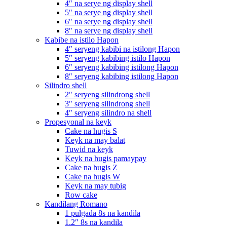
4″ na serye ng display shell
5″ na serye ng display shell
6″ na serye ng display shell
8″ na serye ng display shell
Kabibe na istilo Hapon
4″ seryeng kabibi na istilong Hapon
5″ seryeng kabibing istilo Hapon
6″ seryeng kabibing istilong Hapon
8″ seryeng kabibing istilong Hapon
Silindro shell
2″ seryeng silindrong shell
3″ seryeng silindrong shell
4″ seryeng silindro na shell
Propesyonal na keyk
Cake na hugis S
Keyk na may balat
Tuwid na keyk
Keyk na hugis pamaypay
Cake na hugis Z
Cake na hugis W
Keyk na may tubig
Row cake
Kandilang Romano
1 pulgada 8s na kandila
1.2″ 8s na kandila