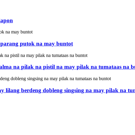
 Hapon
a parang putok na may buntot
lma na pilak na pistil na may pilak na tumataas na b
 lilang berdeng dobleng singsing na may pilak na tu