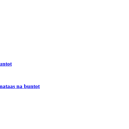
untot
mataas na buntot