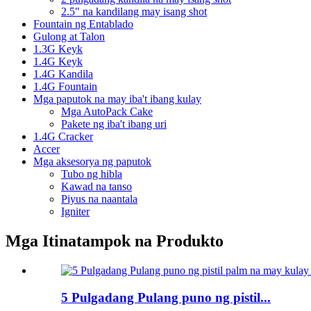
2.5" na kandilang may isang shot
Fountain ng Entablado
Gulong at Talon
1.3G Keyk
1.4G Keyk
1.4G Kandila
1.4G Fountain
Mga paputok na may iba't ibang kulay
Mga AutoPack Cake
Pakete ng iba't ibang uri
1.4G Cracker
Accer
Mga aksesorya ng paputok
Tubo ng hibla
Kawad na tanso
Piyus na naantala
Igniter
Mga Itinatampok na Produkto
5 Pulgadang Pulang puno ng pistil...