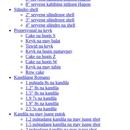
8″ seryeng kabibing istilong Hapon
Silindro shell
2″ seryeng silindrong shell
3″ seryeng silindrong shell
4″ seryeng silindro na shell
Propesyonal na keyk
Cake na hugis S
Keyk na may balat
Tuwid na keyk
Keyk na hugis pamaypay
Cake na hugis Z
Cake na hugis W
Keyk na may tubig
Row cake
Kandilang Romano
1 pulgada 8s na kandila
1.2″ 8s na kandila
1.5″ 8s na kandila
1.9 7s na kandila
1.9″ 8s na kandila
2.5 5s na kandila
Kandila na may isang putok
1.2 pulgadang kandila na may isang shot
1.5 pulgadang kandila na may isang shot
2 pulgadang kandila na may isang shot