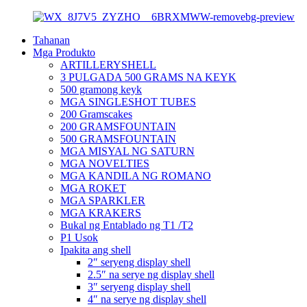
Tahanan
Mga Produkto
ARTILLERYSHELL
3 PULGADA 500 GRAMS NA KEYK
500 gramong keyk
MGA SINGLESHOT TUBES
200 Gramscakes
200 GRAMSFOUNTAIN
500 GRAMSFOUNTAIN
MGA MISYAL NG SATURN
MGA NOVELTIES
MGA KANDILA NG ROMANO
MGA ROKET
MGA SPARKLER
MGA KRAKERS
Bukal ng Entablado ng T1 /T2
P1 Usok
Ipakita ang shell
2″ seryeng display shell
2.5″ na serye ng display shell
3″ seryeng display shell
4″ na serye ng display shell