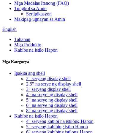
Mga Madalas Itanong (FAQ)
Tungkol sa Amin
Sertipikasyon
Makipag-ugnayan sa Amin
English
Tahanan
Mga Produkto
Kabibe na istilo Hapon
Mga Kategorya
Ipakita ang shell
2″ seryeng display shell
2.5″ na serye ng display shell
3″ seryeng display shell
4″ na serye ng display shell
5″ na serye ng display shell
6″ na serye ng display shell
8″ na serye ng display shell
Kabibe na istilo Hapon
4″ seryeng kabibi na istilong Hapon
5″ seryeng kabibing istilo Hapon
6″ seryeng kabibing istilong Hapon