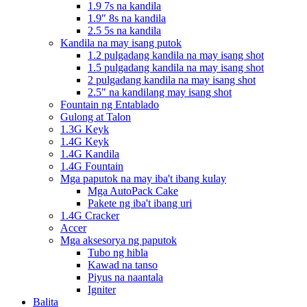
1.9 7s na kandila
1.9″ 8s na kandila
2.5 5s na kandila
Kandila na may isang putok
1.2 pulgadang kandila na may isang shot
1.5 pulgadang kandila na may isang shot
2 pulgadang kandila na may isang shot
2.5" na kandilang may isang shot
Fountain ng Entablado
Gulong at Talon
1.3G Keyk
1.4G Keyk
1.4G Kandila
1.4G Fountain
Mga paputok na may iba't ibang kulay
Mga AutoPack Cake
Pakete ng iba't ibang uri
1.4G Cracker
Accer
Mga aksesorya ng paputok
Tubo ng hibla
Kawad na tanso
Piyus na naantala
Igniter
Balita