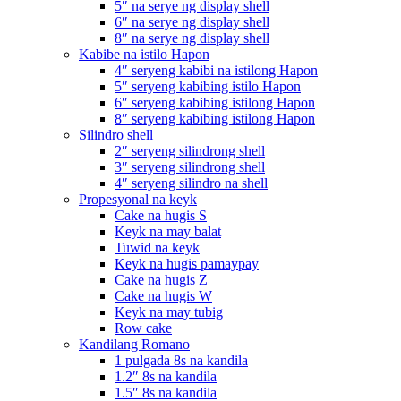
5″ na serye ng display shell
6″ na serye ng display shell
8″ na serye ng display shell
Kabibe na istilo Hapon
4″ seryeng kabibi na istilong Hapon
5″ seryeng kabibing istilo Hapon
6″ seryeng kabibing istilong Hapon
8″ seryeng kabibing istilong Hapon
Silindro shell
2″ seryeng silindrong shell
3″ seryeng silindrong shell
4″ seryeng silindro na shell
Propesyonal na keyk
Cake na hugis S
Keyk na may balat
Tuwid na keyk
Keyk na hugis pamaypay
Cake na hugis Z
Cake na hugis W
Keyk na may tubig
Row cake
Kandilang Romano
1 pulgada 8s na kandila
1.2″ 8s na kandila
1.5″ 8s na kandila