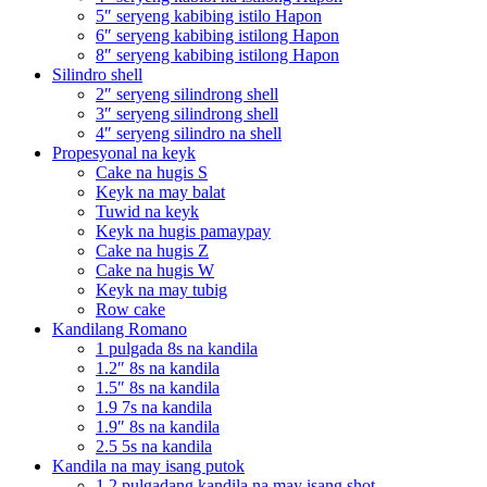
5″ seryeng kabibing istilo Hapon
6″ seryeng kabibing istilong Hapon
8″ seryeng kabibing istilong Hapon
Silindro shell
2″ seryeng silindrong shell
3″ seryeng silindrong shell
4″ seryeng silindro na shell
Propesyonal na keyk
Cake na hugis S
Keyk na may balat
Tuwid na keyk
Keyk na hugis pamaypay
Cake na hugis Z
Cake na hugis W
Keyk na may tubig
Row cake
Kandilang Romano
1 pulgada 8s na kandila
1.2″ 8s na kandila
1.5″ 8s na kandila
1.9 7s na kandila
1.9″ 8s na kandila
2.5 5s na kandila
Kandila na may isang putok
1.2 pulgadang kandila na may isang shot