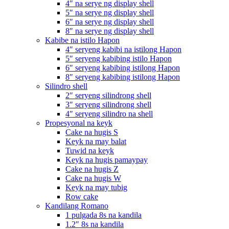
4″ na serye ng display shell
5″ na serye ng display shell
6″ na serye ng display shell
8″ na serye ng display shell
Kabibe na istilo Hapon
4″ seryeng kabibi na istilong Hapon
5″ seryeng kabibing istilo Hapon
6″ seryeng kabibing istilong Hapon
8″ seryeng kabibing istilong Hapon
Silindro shell
2″ seryeng silindrong shell
3″ seryeng silindrong shell
4″ seryeng silindro na shell
Propesyonal na keyk
Cake na hugis S
Keyk na may balat
Tuwid na keyk
Keyk na hugis pamaypay
Cake na hugis Z
Cake na hugis W
Keyk na may tubig
Row cake
Kandilang Romano
1 pulgada 8s na kandila
1.2″ 8s na kandila