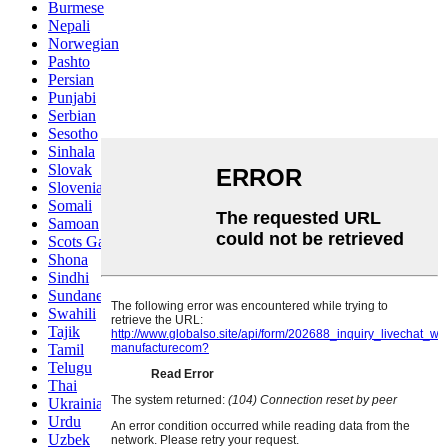
Burmese
Nepali
Norwegian
Pashto
Persian
Punjabi
Serbian
Sesotho
Sinhala
Slovak
Slovenian
Somali
Samoan
Scots Gaelic
Shona
Sindhi
Sundanese
Swahili
Tajik
Tamil
Telugu
Thai
Ukrainian
Urdu
Uzbek