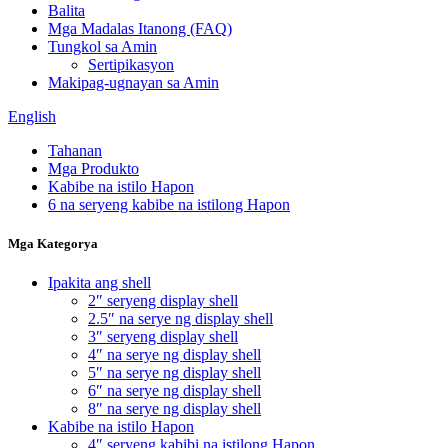
Balita
Mga Madalas Itanong (FAQ)
Tungkol sa Amin
Sertipikasyon
Makipag-ugnayan sa Amin
English
Tahanan
Mga Produkto
Kabibe na istilo Hapon
6 na seryeng kabibe na istilong Hapon
Mga Kategorya
Ipakita ang shell
2″ seryeng display shell
2.5″ na serye ng display shell
3″ seryeng display shell
4″ na serye ng display shell
5″ na serye ng display shell
6″ na serye ng display shell
8″ na serye ng display shell
Kabibe na istilo Hapon
4″ seryeng kabibi na istilong Hapon