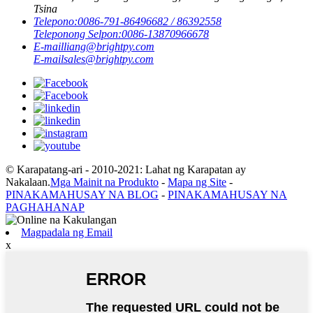
Tsina
Telepono:
0086-791-86496682 / 86392558
Teleponong Selpon:
0086-13870966678
E-mail
liang@brightpy.com
E-mail
sales@brightpy.com
© Karapatang-ari - 2010-2021: Lahat ng Karapatan ay
Nakalaan.
Mga Mainit na Produkto
-
Mapa ng Site
-
PINAKAMAHUSAY NA BLOG
-
PINAKAMAHUSAY NA
PAGHAHANAP
Magpadala ng Email
x