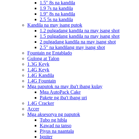
1.5″ 8s na kandila
1.9 7s na kandila
1.9″ 8s na kandila
2.5 5s na kandila
Kandila na may isang putok
1.2 pulgadang kandila na may isang shot
1.5 pulgadang kandila na may isang shot
2 pulgadang kandila na may isang shot
2.5" na kandilang may isang shot
Fountain ng Entablado
Gulong at Talon
1.3G Keyk
1.4G Keyk
1.4G Kandila
1.4G Fountain
Mga paputok na may iba't ibang kulay
Mga AutoPack Cake
Pakete ng iba't ibang uri
1.4G Cracker
Accer
Mga aksesorya ng paputok
Tubo ng hibla
Kawad na tanso
Piyus na naantala
Igniter