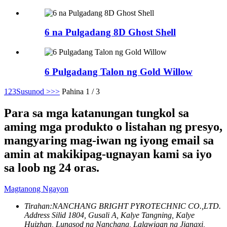
6 na Pulgadang 8D Ghost Shell
6 Pulgadang Talon ng Gold Willow
1
2
3
Susunod >
>>
Pahina 1 / 3
Para sa mga katanungan tungkol sa
aming mga produkto o listahan ng presyo,
mangyaring mag-iwan ng iyong email sa
amin at makikipag-ugnayan kami sa iyo
sa loob ng 24 oras.
Magtanong Ngayon
Tirahan:
NANCHANG BRIGHT PYROTECHNIC CO.,LTD.
Address Silid 1804, Gusali A, Kalye Tangning, Kalye
Huizhan, Lungsod ng Nanchang, Lalawigan ng Jiangxi,