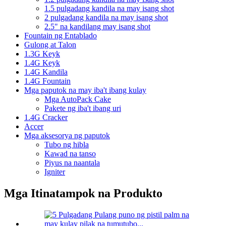
1.5 pulgadang kandila na may isang shot
2 pulgadang kandila na may isang shot
2.5" na kandilang may isang shot
Fountain ng Entablado
Gulong at Talon
1.3G Keyk
1.4G Keyk
1.4G Kandila
1.4G Fountain
Mga paputok na may iba't ibang kulay
Mga AutoPack Cake
Pakete ng iba't ibang uri
1.4G Cracker
Accer
Mga aksesorya ng paputok
Tubo ng hibla
Kawad na tanso
Piyus na naantala
Igniter
Mga Itinatampok na Produkto