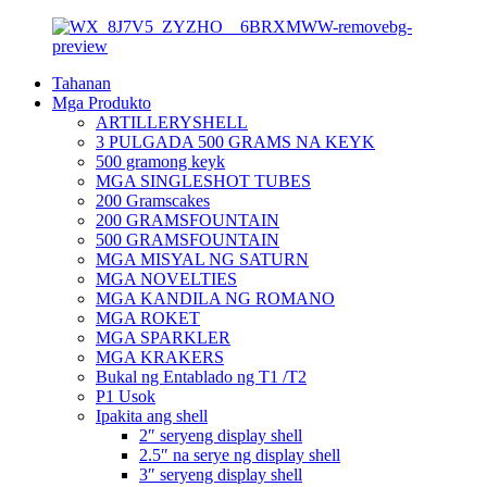
Tahanan
Mga Produkto
ARTILLERYSHELL
3 PULGADA 500 GRAMS NA KEYK
500 gramong keyk
MGA SINGLESHOT TUBES
200 Gramscakes
200 GRAMSFOUNTAIN
500 GRAMSFOUNTAIN
MGA MISYAL NG SATURN
MGA NOVELTIES
MGA KANDILA NG ROMANO
MGA ROKET
MGA SPARKLER
MGA KRAKERS
Bukal ng Entablado ng T1 /T2
P1 Usok
Ipakita ang shell
2″ seryeng display shell
2.5″ na serye ng display shell
3″ seryeng display shell