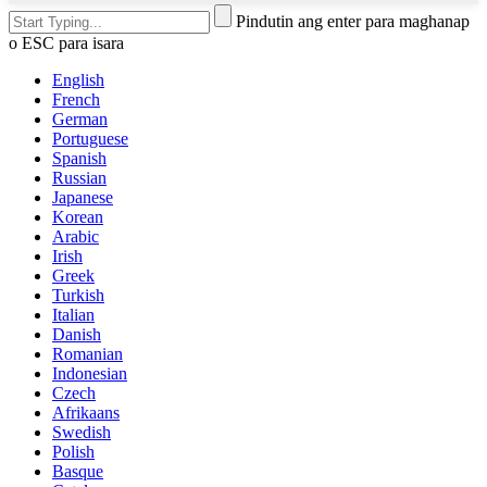
Pindutin ang enter para maghanap
o ESC para isara
English
French
German
Portuguese
Spanish
Russian
Japanese
Korean
Arabic
Irish
Greek
Turkish
Italian
Danish
Romanian
Indonesian
Czech
Afrikaans
Swedish
Polish
Basque